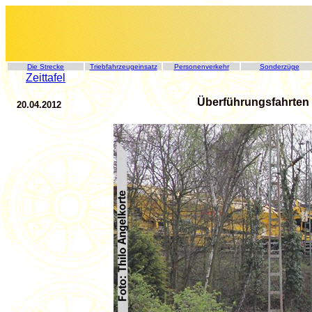
Die Strecke
Triebfahrzeugeinsatz
Personenverkehr
Sonderzüge
Zeittafel
Überführungsfahrten /
20.04.2012