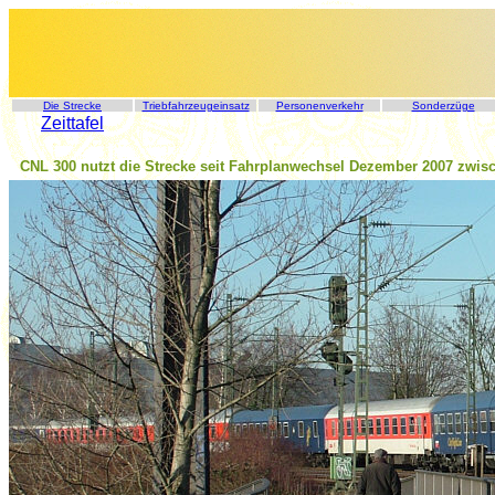
Die Strecke
Triebfahrzeugeinsatz
Personenverkehr
Sonderzüge
Zeittafel
CNL 300 nutzt die Strecke seit Fahrplanwechsel Dezember 2007 zwi